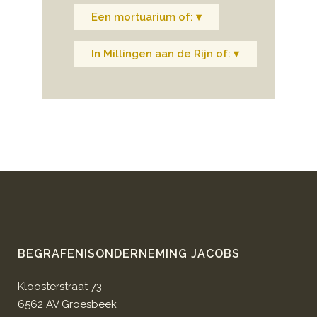
Een mortuarium of: ▾
In Millingen aan de Rijn of: ▾
BEGRAFENISONDERNEMING JACOBS
Kloosterstraat 73
6562 AV Groesbeek