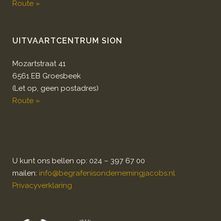
Route »
UITVAARTCENTRUM SION
Mozartstraat 41
6561 EB Groesbeek
(Let op, geen postadres)
Route »
U kunt ons bellen op: 024 – 397 67 00
mailen:
info@begrafenisondernemingjacobs.nl
Privacyverklaring