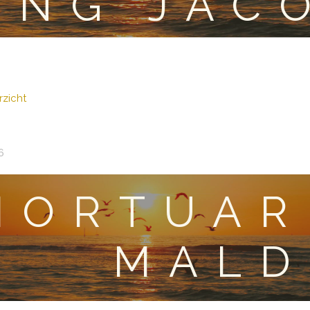
ING JAC
zicht
6
MORTUAR
MALD