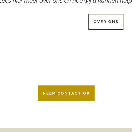
Lees hier meer over ons en hoe wij u kunnen help
OVER ONS
 UUR PER DAG BESCHIKB
r 24 uur per dag om u te helpen in het maken van keuzes voor ee
ken wij samen met alle verzekeringsmaatschappijen. Neem geru
NEEM CONTACT OP