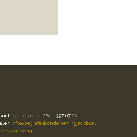
kunt ons bellen op: 024 – 397 67 00
ilen:
info@begrafenisondernemingjacobs.nl
ivacyverklaring