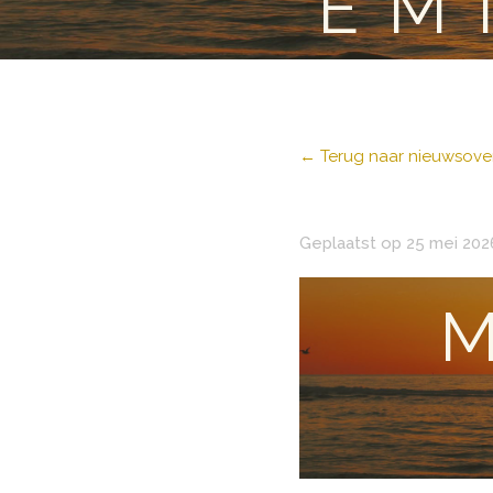
EM
← Terug naar nieuwsover
Geplaatst op 25 mei 202