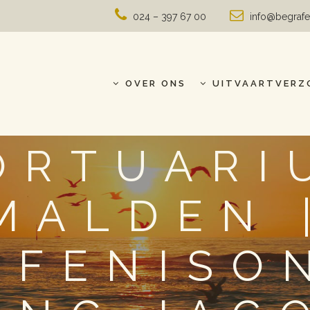
024 – 397 67 00
info@begrafe
OVER ONS
UITVAARTVERZ
ORTUARI
MALDEN 
AFENISO