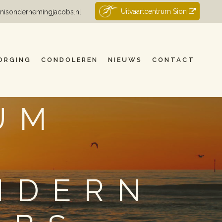
Uitvaartcentrum Sion
nisondernemingjacobs.nl
ORGING
CONDOLEREN
NIEUWS
CONTACT
UM
|
NDERN