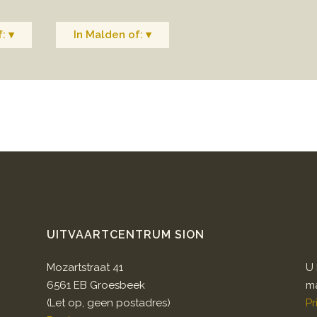
: ▾
In Malden of: ▾
UITVAARTCENTRUM SION
Mozartstraat 41
U 
6561 EB Groesbeek
ma
(Let op, geen postadres)
Pr