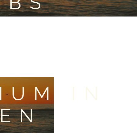
OBS
IUM IN
EN