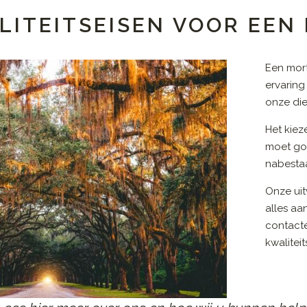
LITEITSEISEN VOOR EEN
Een mor
ervaring
onze die
Het kiez
moet go
nabestaa
Onze uit
alles aa
contact
kwalitei