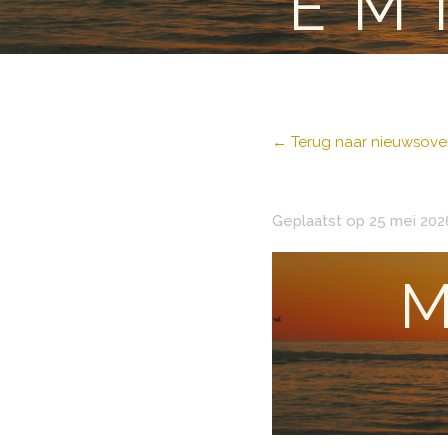
EM
← Terug naar nieuwsover
Geplaatst op 25 mei 202