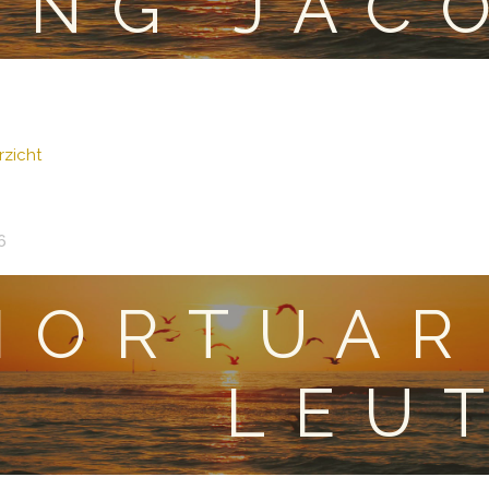
ING JAC
zicht
6
MORTUAR
LEU