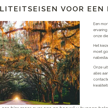
LITEITSEISEN VOOR EEN
Een mort
ervaring
onze die
Het kiez
moet go
nabestaa
Onze uit
alles aa
contact
kwalitei