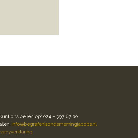
kunt ons bellen op: 024 – 397 67 00
ilen:
info@begrafenisondernemingjacobs.nl
ivacyverklaring