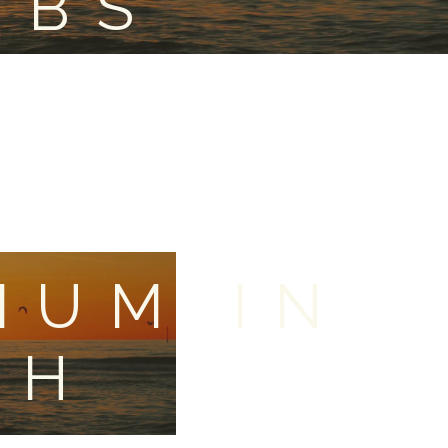
OBS
IUM IN
TH