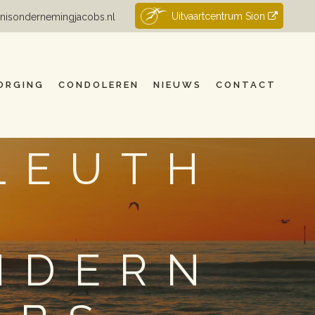
Uitvaartcentrum Sion
nisondernemingjacobs.nl
ORGING
CONDOLEREN
NIEUWS
CONTACT
LEUTH
NDERN