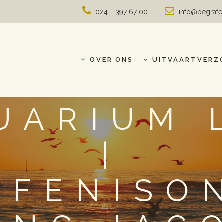
024 – 397 67 00
info@begrafe
OVER ONS
UITVAARTVERZ
UARIUM 
|
AFENISO