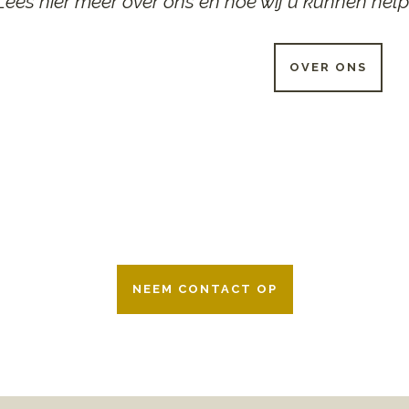
Lees hier meer over ons en hoe wij u kunnen help
OVER ONS
 UUR PER DAG BESCHIKB
r 24 uur per dag om u te helpen in het maken van keuzes voor ee
ken wij samen met alle verzekeringsmaatschappijen. Neem geru
NEEM CONTACT OP