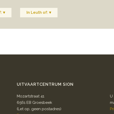
: ▾
In Leuth of: ▾
UITVAARTCENTRUM SION
Mozartstraat 41
U 
6561 EB Groesbeek
ma
(Let op, geen postadres)
Pr