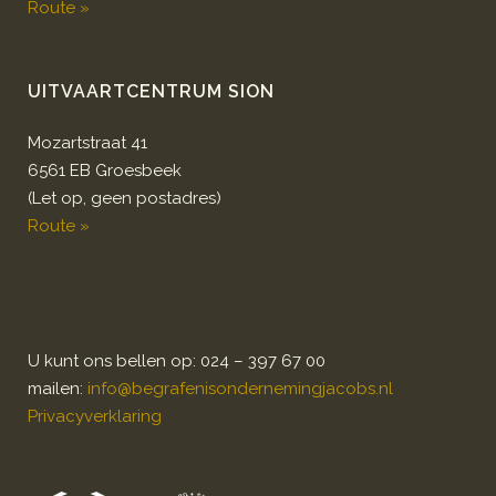
Route »
UITVAARTCENTRUM SION
Mozartstraat 41
6561 EB Groesbeek
(Let op, geen postadres)
Route »
U kunt ons bellen op: 024 – 397 67 00
mailen:
info@begrafenisondernemingjacobs.nl
Privacyverklaring