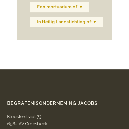
Een mortuarium of: ▾
In Heilig Landstichting of: ▾
BEGRAFENISONDERNEMING JACOBS
Kloosterstraat 73
6562 AV Groesbeek