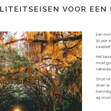
LITEITSEISEN VOOR EEN
N
Een mor
50 jaar 
kwalitei
Het kiez
moet go
nabestaa
Onze uit
doen er 
benodig
wij onze