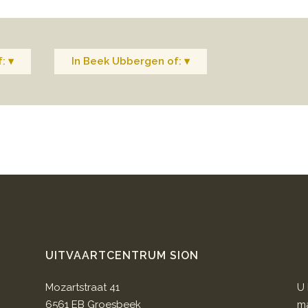
: ▾
In Beek Ubbergen of: ▾
UITVAARTCENTRUM SION
Mozartstraat 41
U 
6561 EB Groesbeek
ma