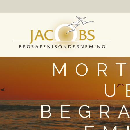
MORT
U
BEGR