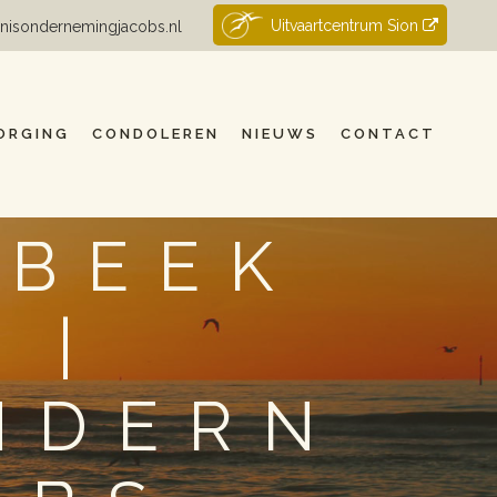
Uitvaartcentrum Sion
nisondernemingjacobs.nl
ORGING
CONDOLEREN
NIEUWS
CONTACT
 BEEK
 |
NDERN