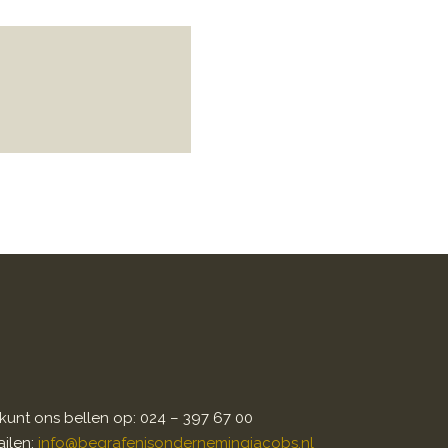
kunt ons bellen op: 024 – 397 67 00
ilen:
info@begrafenisondernemingjacobs.nl