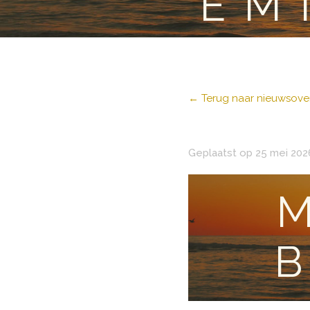
EM
← Terug naar nieuwsover
Geplaatst op 25 mei 202