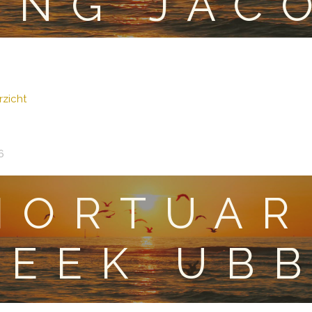
ING JAC
zicht
6
MORTUAR
BEEK UB