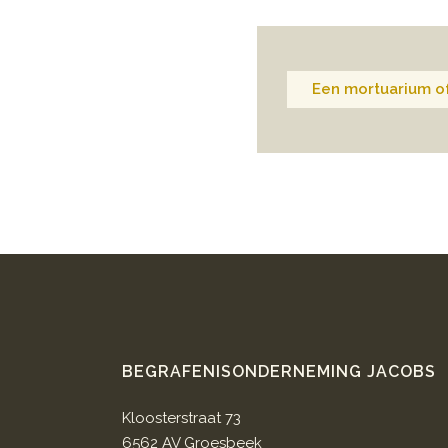
Een mortuarium of
BEGRAFENISONDERNEMING JACOBS
Kloosterstraat 73
6562 AV Groesbeek