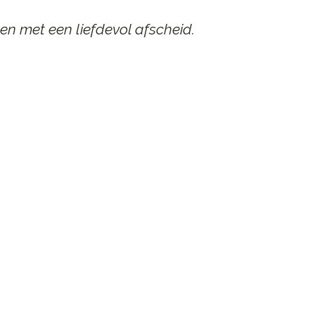
en met een liefdevol afscheid.
AAR
n afscheid.
st contact op.