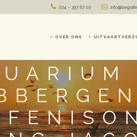
024 – 397 67 00
info@begrafe
OVER ONS
UITVAARTVERZ
UARIUM
BBERGEN
AFENISO