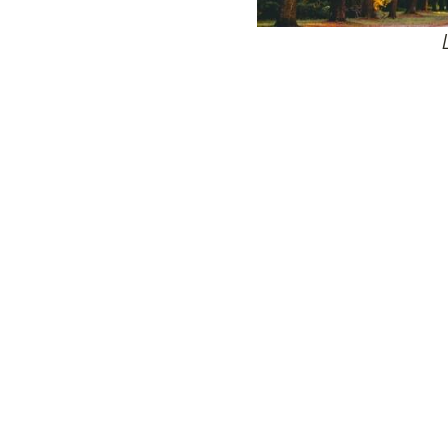
24
Wij zijn e
Bovendien wer