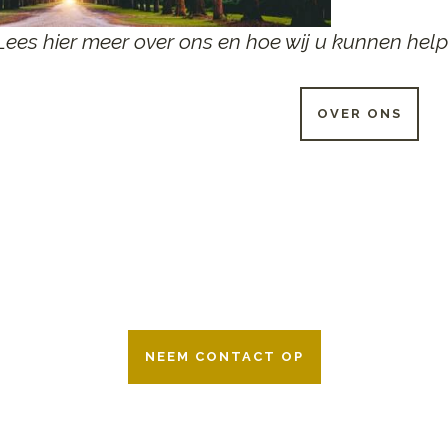
Lees hier meer over ons en hoe wij u kunnen help
OVER ONS
 UUR PER DAG BESCHIKB
r 24 uur per dag om u te helpen in het maken van keuzes voor ee
ken wij samen met alle verzekeringsmaatschappijen. Neem geru
NEEM CONTACT OP