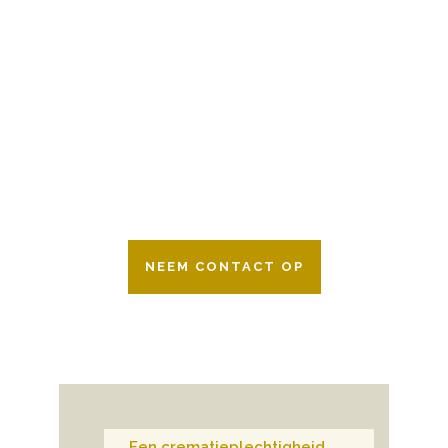
BESCHIKBAAR
Wij zijn er 24 uur per dag om u te helpen
in het maken van keuzes voor een
afscheid.
Bovendien werken wij samen met alle
verzekeringsmaatschappijen. Neem
gerust contact op.
NEEM CONTACT OP
Een crematieplechtigheid