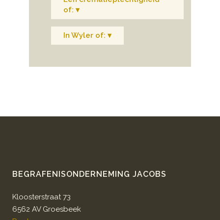
of: ▾
In Wyler of: ▾
BEGRAFENISONDERNEMING JACOBS
Kloosterstraat 73
6562 AV Groesbeek