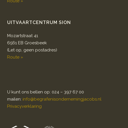
Route »
UITVAARTCENTRUM SION
Mozartstraat 41
6561 EB Groesbeek
(Let op, geen postadres)
Route »
U kunt ons bellen op: 024 – 397 67 00
mailen:
info@begrafenisondernemingjacobs.nl
Privacyverklaring