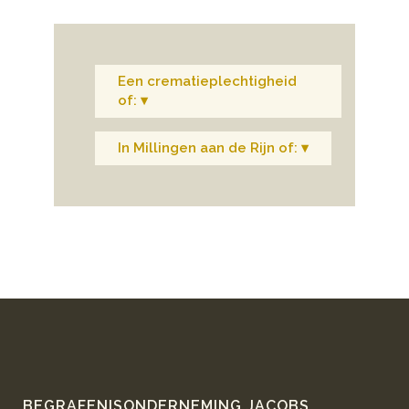
Een crematieplechtigheid
of: ▾
In Millingen aan de Rijn of: ▾
BEGRAFENISONDERNEMING JACOBS