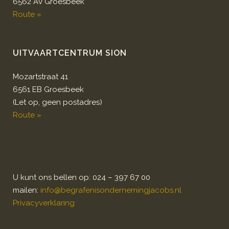
6562 AV Groesbeek
Route »
UITVAARTCENTRUM SION
Mozartstraat 41
6561 EB Groesbeek
(Let op, geen postadres)
Route »
U kunt ons bellen op: 024 – 397 67 00
mailen:
info@begrafenisondernemingjacobs.nl
Privacyverklaring