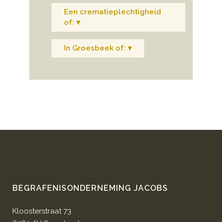
Een crematieplechtigheid
of: ▾
In Groesbeek of: ▾
BEGRAFENISONDERNEMING JACOBS
Kloosterstraat 73