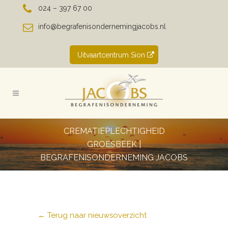
024 – 397 67 00
info@begrafenisondernemingjacobs.nl
Uitvaartcentrum Sion
CREMATIEPLECHTIGHEID
GROESBEEK |
BEGRAFENISONDERNEMING JACOBS
← Terug naar nieuwsoverzicht