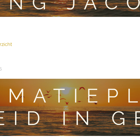
ING JAC
zicht
6
EMATIEP
EID IN 