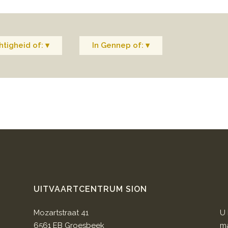
tigheid of: ▾
In Gennep of: ▾
UITVAARTCENTRUM SION
Mozartstraat 41
U 
6561 EB Groesbeek
ma