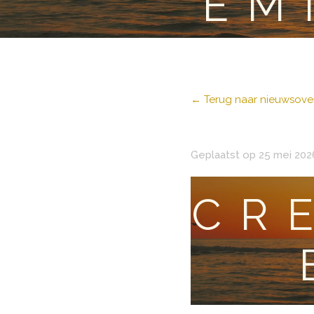
EM
← Terug naar nieuwsover
Geplaatst op 25 mei 202
CR