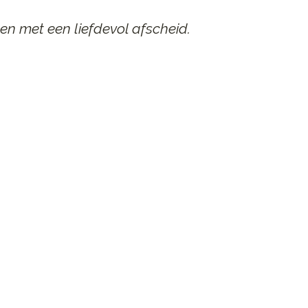
en met een liefdevol afscheid.
AAR
n afscheid.
st contact op.