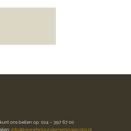
kunt ons bellen op: 024 – 397 67 00
ilen:
info@begrafenisondernemingjacobs.nl