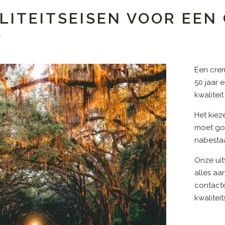
LITEITSEISEN VOOR EEN
P
Een cre
50 jaar 
kwalitei
Het kiez
moet go
nabestaa
Onze uit
alles aa
contact
kwalitei