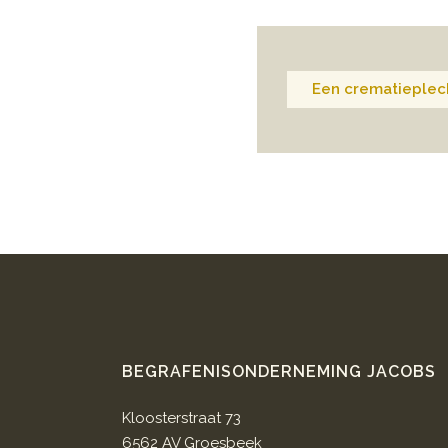
Een crematieplech
BEGRAFENISONDERNEMING JACOBS
Kloosterstraat 73
6562 AV Groesbeek