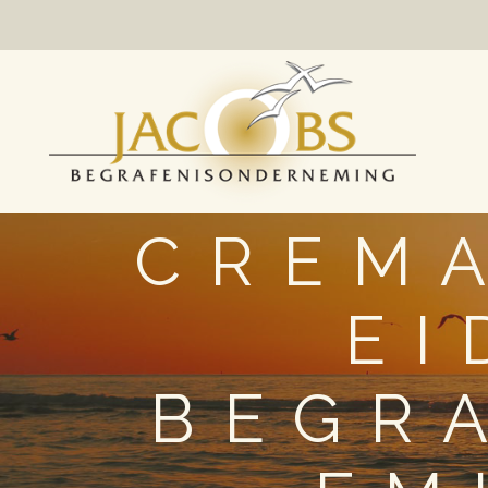
CREMA
EI
BEGR