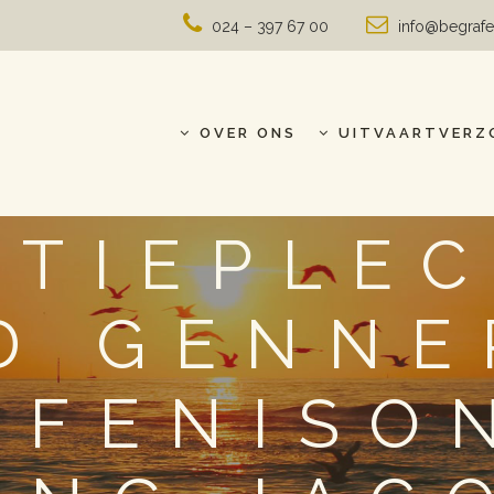
024 – 397 67 00
info@begrafe
OVER ONS
UITVAARTVERZ
TIEPLE
D GENNE
AFENISO