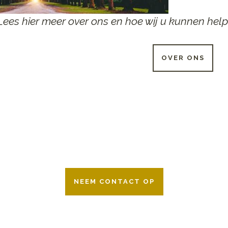
Lees hier meer over ons en hoe wij u kunnen help
OVER ONS
 UUR PER DAG BESCHIKB
r 24 uur per dag om u te helpen in het maken van keuzes voor ee
ken wij samen met alle verzekeringsmaatschappijen. Neem geru
NEEM CONTACT OP