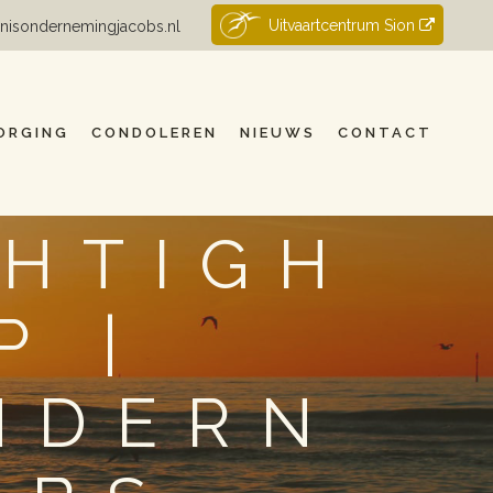
Uitvaartcentrum Sion
nisondernemingjacobs.nl
ORGING
CONDOLEREN
NIEUWS
CONTACT
CHTIGH
P |
NDERN