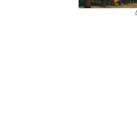
24
Wij zijn e
Bovendien wer