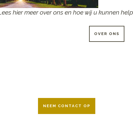
Lees hier meer over ons en hoe wij u kunnen help
OVER ONS
 UUR PER DAG BESCHIKB
r 24 uur per dag om u te helpen in het maken van keuzes voor ee
ken wij samen met alle verzekeringsmaatschappijen. Neem geru
NEEM CONTACT OP