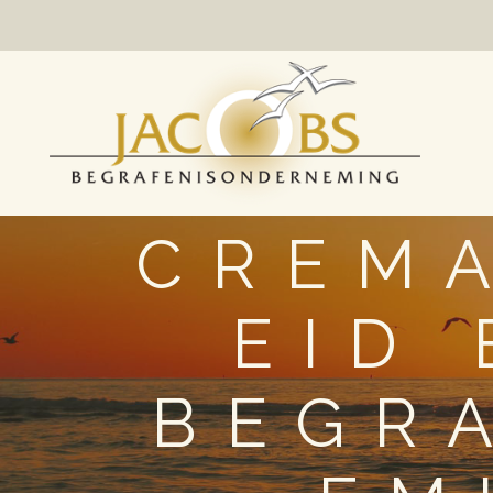
CREMA
EID
BEGR