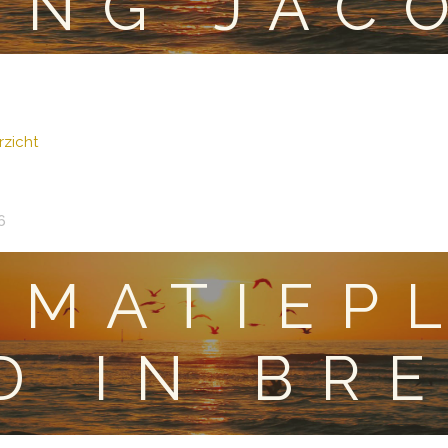
ING JAC
zicht
6
EMATIEP
D IN BR