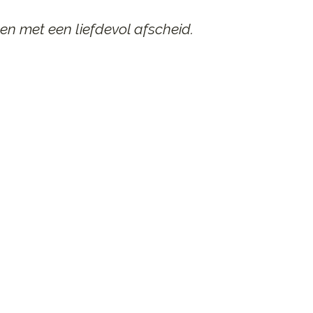
en met een liefdevol afscheid.
AAR
n afscheid.
st contact op.