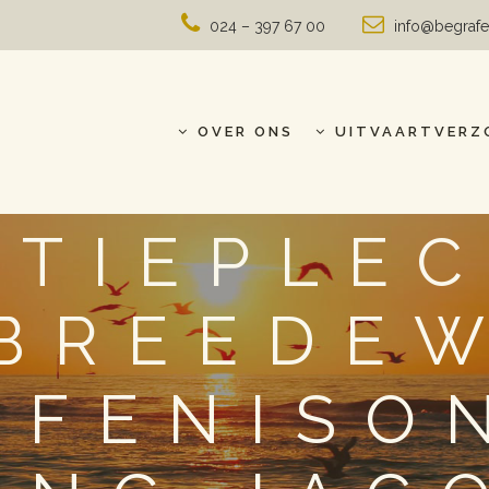
024 – 397 67 00
info@begrafe
OVER ONS
UITVAARTVERZ
TIEPLE
 BREEDEW
AFENISO