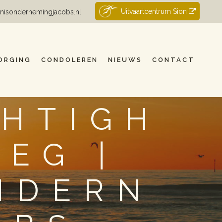
Uitvaartcentrum Sion
nisondernemingjacobs.nl
ORGING
CONDOLEREN
NIEUWS
CONTACT
CHTIGH
EG |
NDERN