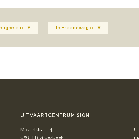
tigheid of: ▾
In Breedeweg of: ▾
UITVAARTCENTRUM SION
Mozartstraat 41
U 
6561 EB Groesbeek
ma