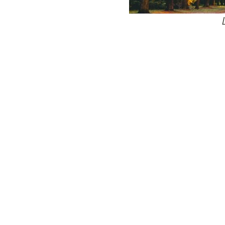
24
Wij zijn e
Bovendien wer