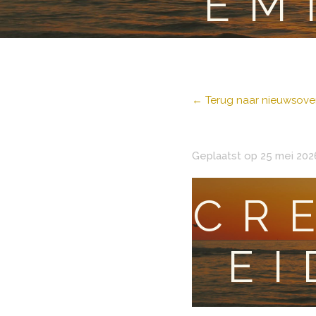
EM
← Terug naar nieuwsover
Geplaatst op 25 mei 202
CR
EI