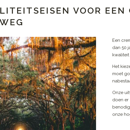
LITEITSEISEN VOOR EEN
EWEG
Een cre
dan 50 j
kwalitei
Het kiez
moet go
nabestaa
Onze uit
doen er 
benodig
onze hog