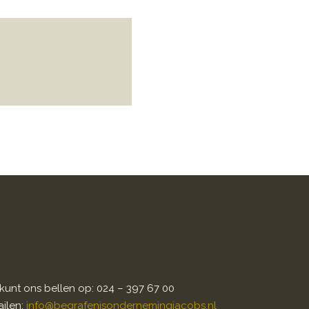
kunt ons bellen op: 024 – 397 67 00
ilen:
info@begrafenisondernemingjacobs.nl