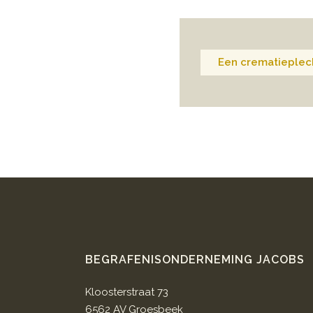
Een crematieplech
BEGRAFENISONDERNEMING JACOBS
Kloosterstraat 73
6562 AV Groesbeek