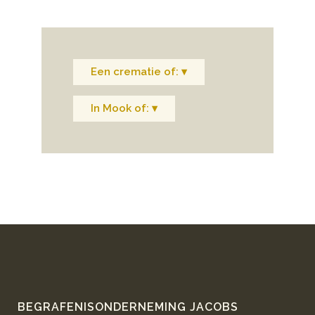
Een crematie of: ▾
In Mook of: ▾
BEGRAFENISONDERNEMING JACOBS