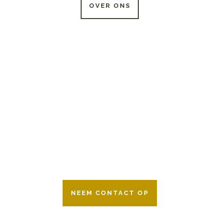
OVER ONS
24 UUR PER DAG
BESCHIKBAAR
Wij zijn er 24 uur per dag om u te helpen
in het maken van keuzes voor een
afscheid.
Bovendien werken wij samen met alle
verzekeringsmaatschappijen. Neem
gerust contact op.
NEEM CONTACT OP