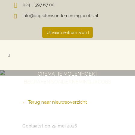
024 – 397 67 00
info@begrafenisondernemingjacobs.nl
Uitvaartcentrum Sion
CREMATIE MOLENHOEK |
BEGRAFENISONDERNEMING JACOBS
← Terug naar nieuwsoverzicht
Geplaatst op 25 mei 2026