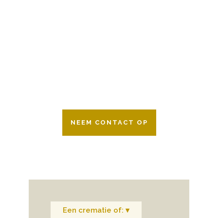
BESCHIKBAAR
Wij zijn er 24 uur per dag om u te helpen
in het maken van keuzes voor een
afscheid.
Bovendien werken wij samen met alle
verzekeringsmaatschappijen. Neem
gerust contact op.
NEEM CONTACT OP
Een crematie of: ▾