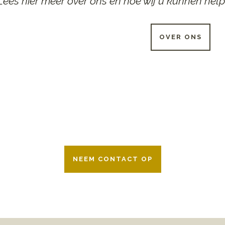
Lees hier meer over ons en hoe wij u kunnen help
OVER ONS
 UUR PER DAG BESCHIKB
r 24 uur per dag om u te helpen in het maken van keuzes voor ee
ken wij samen met alle verzekeringsmaatschappijen. Neem geru
NEEM CONTACT OP