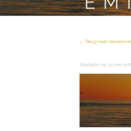
EM
← Terug naar nieuwsover
Geplaatst op 25 mei 202