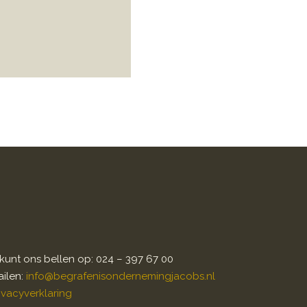
kunt ons bellen op: 024 – 397 67 00
ilen:
info@begrafenisondernemingjacobs.nl
ivacyverklaring