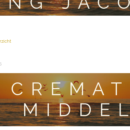
ING JAC
zicht
6
CREMAT
MIDDE