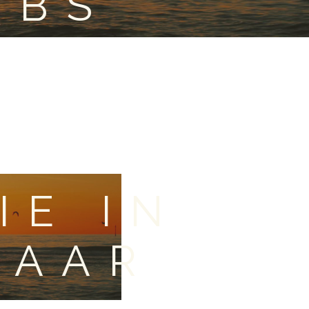
OBS
IE IN
LAAR