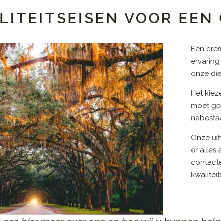
LITEITSEISEN VOOR EEN 
Een crem
ervaring
onze die
Het kiez
moet go
nabestaa
Onze uit
er alles
contact
kwalitei