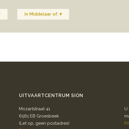
▾
In Middelaar of: ▾
UITVAARTCENTRUM SION
Mozartstraat 41
U 
6561 EB Groesbeek
ma
(Let op, geen postadres)
Pr