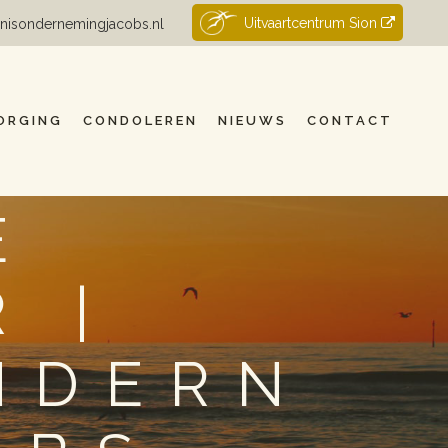
Uitvaartcentrum Sion
nisondernemingjacobs.nl
ORGING
CONDOLEREN
NIEUWS
CONTACT
E
 |
NDERN