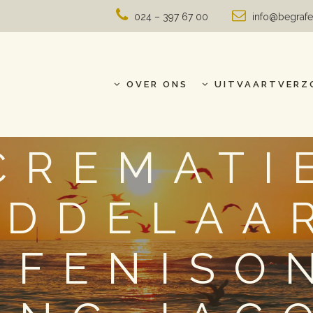
024 – 397 67 00
info@begrafe
OVER ONS
UITVAARTVERZ
CREMATI
IDDELAAR
AFENISO