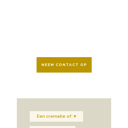
Wij zijn er 24 uur per dag om u te helpen
in het maken van keuzes voor een
afscheid.
Bovendien werken wij samen met alle
verzekeringsmaatschappijen. Neem
gerust contact op.
NEEM CONTACT OP
Een crematie of: ▾