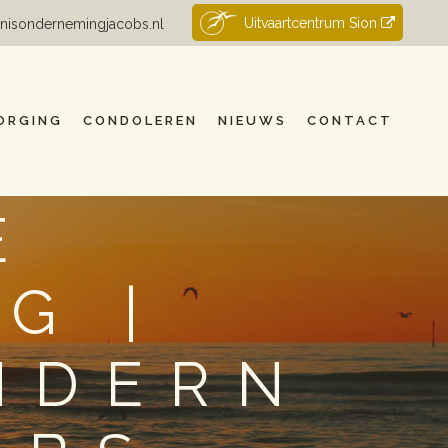
Uitvaartcentrum Sion
nisondernemingjacobs.nl
ORGING
CONDOLEREN
NIEUWS
CONTACT
E
G |
NDERN