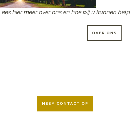
Lees hier meer over ons en hoe wij u kunnen help
OVER ONS
 UUR PER DAG BESCHIKB
r 24 uur per dag om u te helpen in het maken van keuzes voor ee
ken wij samen met alle verzekeringsmaatschappijen. Neem geru
NEEM CONTACT OP