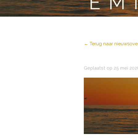
EM
← Terug naar nieuwsover
Geplaatst op 25 mei 202