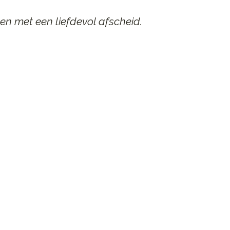
en met een liefdevol afscheid.
AAR
n afscheid.
st contact op.