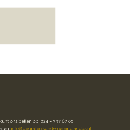
kunt ons bellen op: 024 – 397 67 00
ilen:
info@begrafenisondernemingjacobs.nl