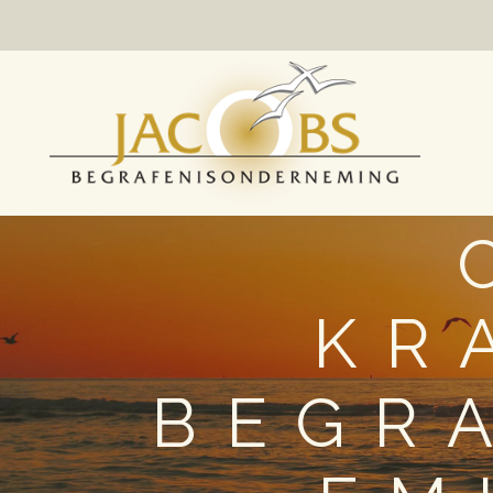
KR
BEGR