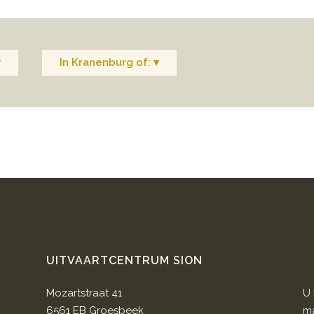
▾
In Kranenburg of: ▾
UITVAARTCENTRUM SION
Mozartstraat 41
U 
6561 EB Groesbeek
ma