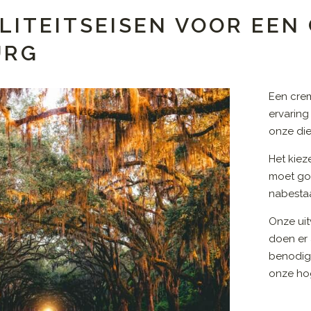
ITEITSEISEN VOOR EEN 
URG
Een crem
ervaring
onze die
Het kiez
moet go
nabestaa
Onze uit
doen er 
benodig
onze hog