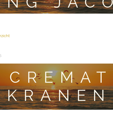
ING JAC
zicht
6
CREMAT
KRANEN