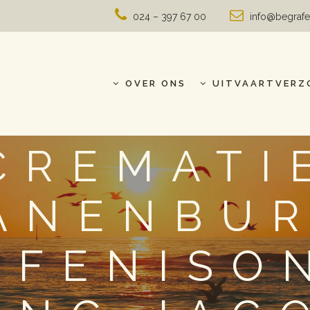
024 – 397 67 00
info@begrafe
OVER ONS
UITVAARTVERZ
CREMATI
ANENBUR
AFENISO