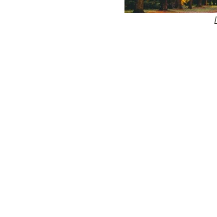
24
Wij zijn e
Bovendien wer