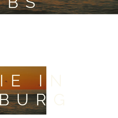
OBS
IE IN
BURG