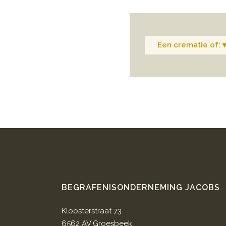
Een crematie of: 
BEGRAFENISONDERNEMING JACOBS
Kloosterstraat 73
6562 AV Groesbeek