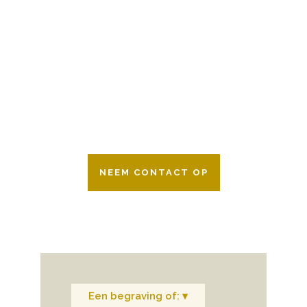
BESCHIKBAAR
Wij zijn er 24 uur per dag om u te helpen
in het maken van keuzes voor een
afscheid.
Bovendien werken wij samen met alle
verzekeringsmaatschappijen. Neem
gerust contact op.
NEEM CONTACT OP
Een begraving of: ▾