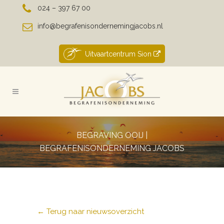
024 – 397 67 00
info@begrafenisondernemingjacobs.nl
Uitvaartcentrum Sion
BEGRAVING OOIJ |
BEGRAFENISONDERNEMING JACOBS
← Terug naar nieuwsoverzicht