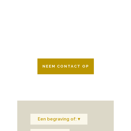
Wij zijn er 24 uur per dag om u te helpen
in het maken van keuzes voor een
afscheid.
Bovendien werken wij samen met alle
verzekeringsmaatschappijen. Neem
gerust contact op.
NEEM CONTACT OP
Een begraving of: ▾