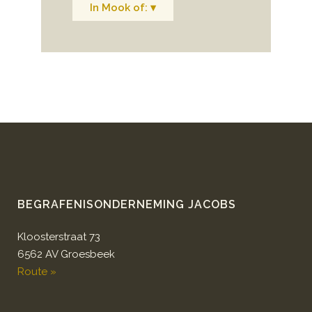
In Mook of: ▾
BEGRAFENISONDERNEMING JACOBS
Kloosterstraat 73
6562 AV Groesbeek
Route »