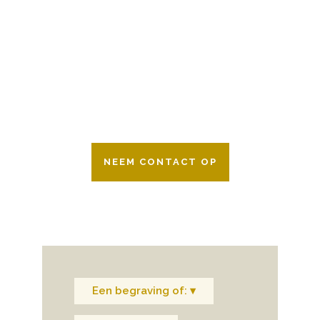
Wij zijn er 24 uur per dag om u te helpen
in het maken van keuzes voor een
afscheid.
Bovendien werken wij samen met alle
verzekeringsmaatschappijen. Neem
gerust contact op.
NEEM CONTACT OP
Een begraving of: ▾