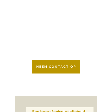
BESCHIKBAAR
Wij zijn er 24 uur per dag om u te helpen
in het maken van keuzes voor een
afscheid.
Bovendien werken wij samen met alle
verzekeringsmaatschappijen. Neem
gerust contact op.
NEEM CONTACT OP
Een begrafenisplechtigheid