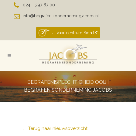
024 – 397 67 00
info@begrafenisondernemingjacobs.nl
Uitvaartcentrum Sion
BEGRAFENISPLECHTIGHEID OOIJ |
BEGRAFENISONDERNEMING JACOBS
← Terug naar nieuwsoverzicht