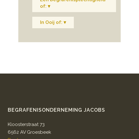
of: ▾
In Ooij of: ▾
BEGRAFENISONDERNEMING JACOBS
Kloosterstraat 73
6562 AV Groesbeek