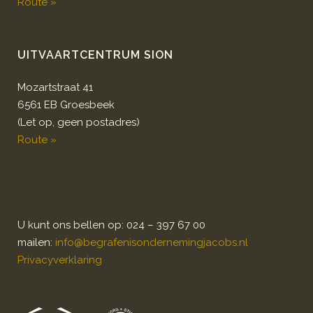
Route »
UITVAARTCENTRUM SION
Mozartstraat 41
6561 EB Groesbeek
(Let op, geen postadres)
Route »
U kunt ons bellen op: 024 – 397 67 00
mailen:
info@begrafenisondernemingjacobs.nl
Privacyverklaring