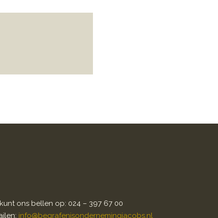
kunt ons bellen op: 024 – 397 67 00
ilen:
info@begrafenisondernemingjacobs.nl