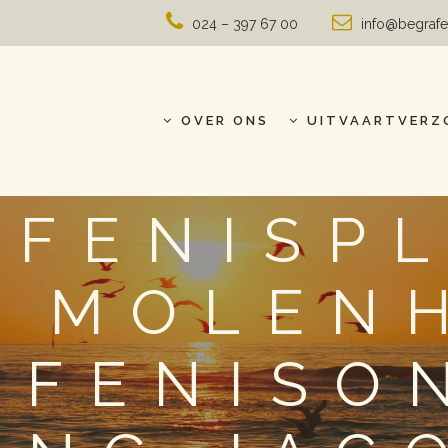
024 – 397 67 00
info@begrafe
OVER ONS
UITVAARTVERZ
AFENISPL
D MOLENH
AFENISO