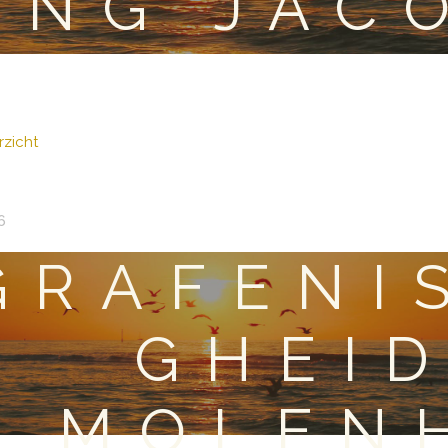
ING JAC
zicht
6
GRAFENI
GHEID
MOLEN