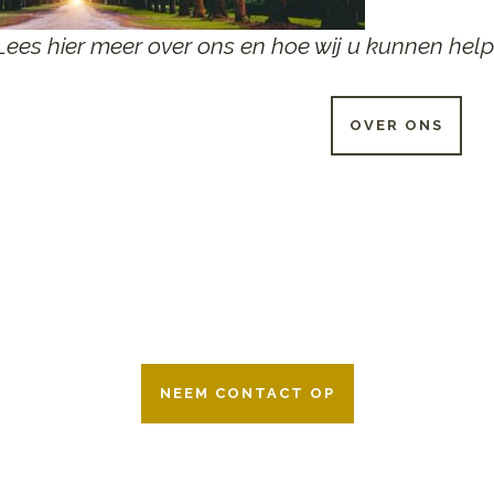
Lees hier meer over ons en hoe wij u kunnen help
OVER ONS
 UUR PER DAG BESCHIKB
r 24 uur per dag om u te helpen in het maken van keuzes voor ee
ken wij samen met alle verzekeringsmaatschappijen. Neem geru
NEEM CONTACT OP