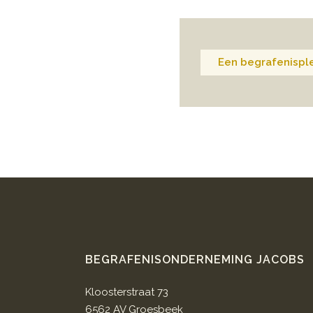
Een begrafenisple
BEGRAFENISONDERNEMING JACOBS
Kloosterstraat 73
6562 AV Groesbeek