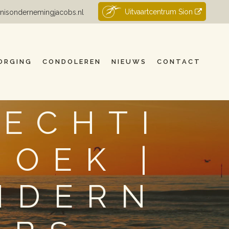
Uitvaartcentrum Sion
nisondernemingjacobs.nl
ORGING
CONDOLEREN
NIEUWS
CONTACT
ECHTI
OEK |
NDERN