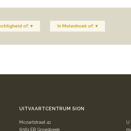
chtigheid of: ▾
In Molenhoek of: ▾
UITVAARTCENTRUM SION
Mozartstraat 41
U 
6561 EB Groesbeek
ma