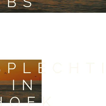
OBS
SPLECHT
 IN
HOEK