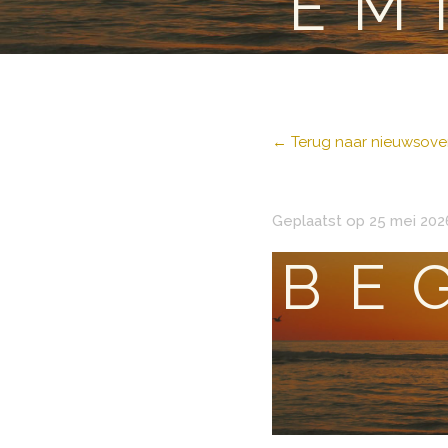
EM
← Terug naar nieuwsover
Geplaatst op 25 mei 202
BE