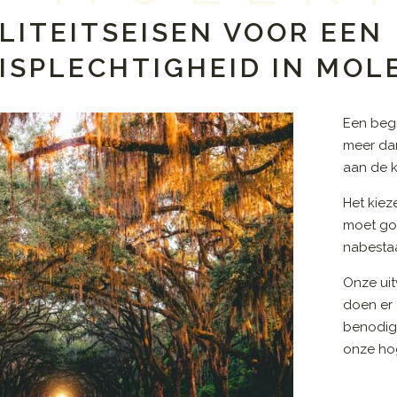
LITEITSEISEN VOOR EEN
ISPLECHTIGHEID IN MO
Een beg
meer dan
aan de k
Het kiez
moet go
nabestaa
Onze uit
doen er 
benodig
onze hog