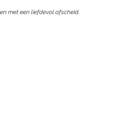
en met een liefdevol afscheid.
AAR
n afscheid.
st contact op.