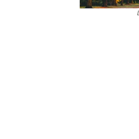
24
Wij zijn e
Bovendien wer