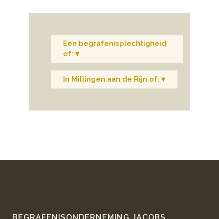
Een begrafenisplechtigheid
of: ▾
In Millingen aan de Rijn of: ▾
BEGRAFENISONDERNEMING JACOBS