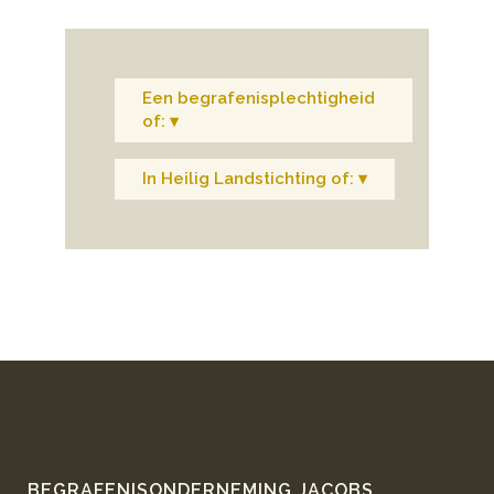
Een begrafenisplechtigheid
of: ▾
In Heilig Landstichting of: ▾
BEGRAFENISONDERNEMING JACOBS