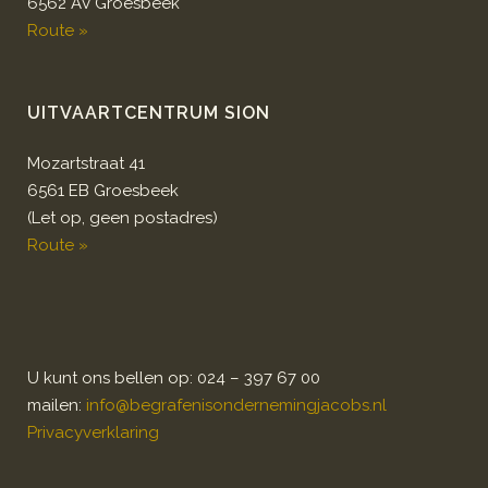
6562 AV Groesbeek
Route »
UITVAARTCENTRUM SION
Mozartstraat 41
6561 EB Groesbeek
(Let op, geen postadres)
Route »
U kunt ons bellen op: 024 – 397 67 00
mailen:
info@begrafenisondernemingjacobs.nl
Privacyverklaring