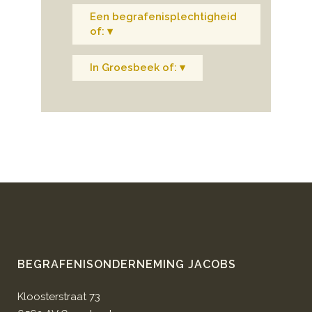
Een begrafenisplechtigheid
of: ▾
In Groesbeek of: ▾
BEGRAFENISONDERNEMING JACOBS
Kloosterstraat 73