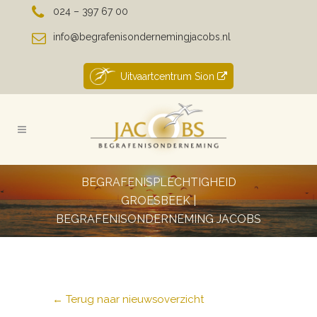
024 – 397 67 00
info@begrafenisondernemingjacobs.nl
Uitvaartcentrum Sion
BEGRAFENISPLECHTIGHEID
GROESBEEK |
BEGRAFENISONDERNEMING JACOBS
← Terug naar nieuwsoverzicht