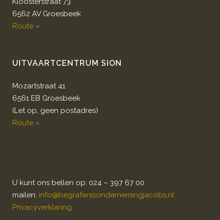
Kloosterstraat 73
6562 AV Groesbeek
Route »
UITVAARTCENTRUM SION
Mozartstraat 41
6561 EB Groesbeek
(Let op, geen postadres)
Route »
U kunt ons bellen op: 024 – 397 67 00
mailen:
info@begrafenisondernemingjacobs.nl
Privacyverklaring