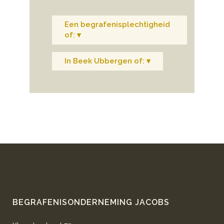
Een begrafenisplechtigheid
of: ▾
In Beek Ubbergen of: ▾
BEGRAFENISONDERNEMING JACOBS