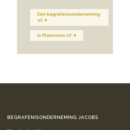
Een begrafenisonderneming
of: ▾
In Plasmolen of: ▾
BEGRAFENISONDERNEMING JACOBS