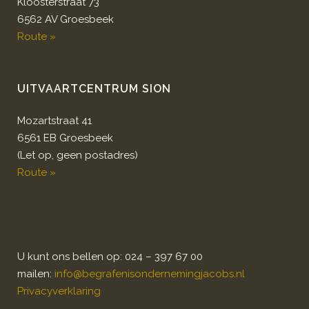
Kloosterstraat 73
6562 AV Groesbeek
Route »
UITVAARTCENTRUM SION
Mozartstraat 41
6561 EB Groesbeek
(Let op, geen postadres)
Route »
U kunt ons bellen op: 024 – 397 67 00
mailen:
info@begrafenisondernemingjacobs.nl
Privacyverklaring