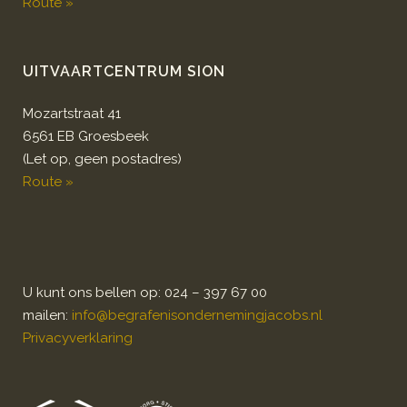
Route »
UITVAARTCENTRUM SION
Mozartstraat 41
6561 EB Groesbeek
(Let op, geen postadres)
Route »
U kunt ons bellen op: 024 – 397 67 00
mailen:
info@begrafenisondernemingjacobs.nl
Privacyverklaring