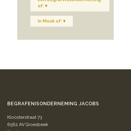
of: ▾
In Mook of: ▾
BEGRAFENISONDERNEMING JACOBS
Kloosterstraat 73
6562 AV Groesbeek