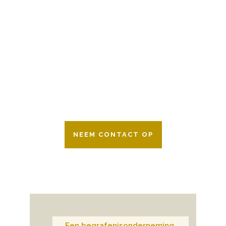
BESCHIKBAAR
Wij zijn er 24 uur per dag om u te helpen
in het maken van keuzes voor een
afscheid.
Bovendien werken wij samen met alle
verzekeringsmaatschappijen. Neem
gerust contact op.
NEEM CONTACT OP
Een begrafenisonderneming