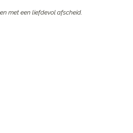
en met een liefdevol afscheid.
AAR
n afscheid.
st contact op.