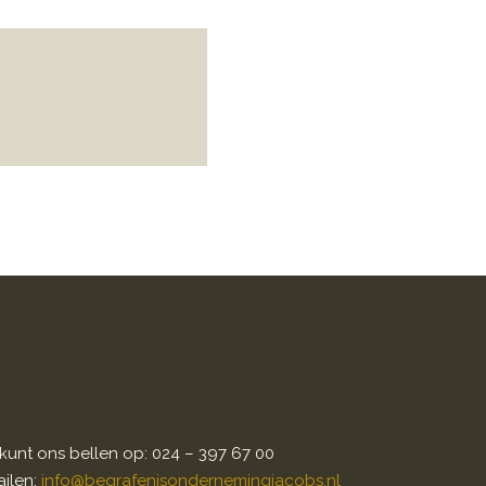
kunt ons bellen op: 024 – 397 67 00
ilen:
info@begrafenisondernemingjacobs.nl