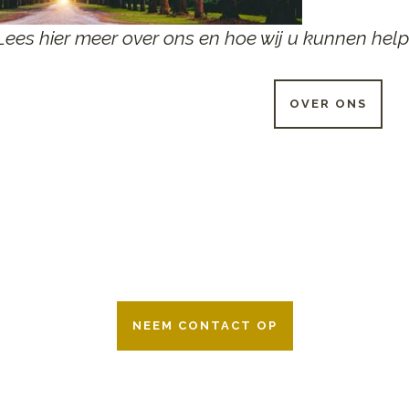
Lees hier meer over ons en hoe wij u kunnen help
OVER ONS
 UUR PER DAG BESCHIKB
r 24 uur per dag om u te helpen in het maken van keuzes voor ee
ken wij samen met alle verzekeringsmaatschappijen. Neem geru
NEEM CONTACT OP