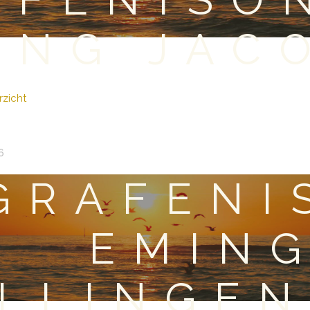
ING JAC
zicht
6
GRAFENI
EMING
LLINGEN