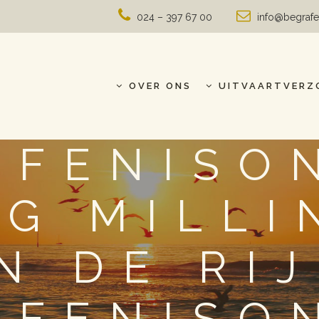
024 – 397 67 00
info@begrafe
OVER ONS
UITVAARTVERZ
AFENISO
NG MILLI
N DE RIJ
AFENISO