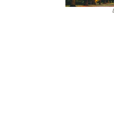
24
Wij zijn e
Bovendien wer