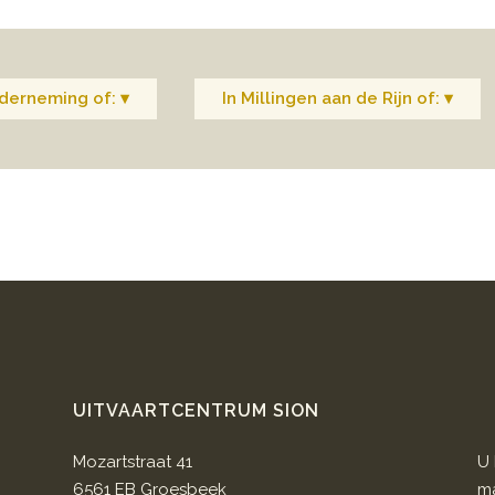
derneming of: ▾
In Millingen aan de Rijn of: ▾
UITVAARTCENTRUM SION
Mozartstraat 41
U 
6561 EB Groesbeek
ma