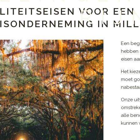
LITEITSEISEN VOOR EEN
RIJ
ISONDERNEMING IN MILL
Een begr
hebben m
eisen aa
Het kiez
moet go
nabestaa
Onze uit
omstreke
alle ben
kunnen w