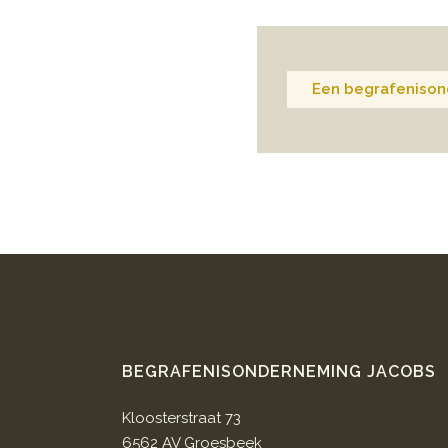
Een begrafenison
BEGRAFENISONDERNEMING JACOBS
Kloosterstraat 73
6562 AV Groesbeek