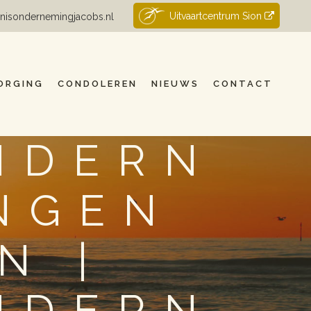
Uitvaartcentrum Sion
nisondernemingjacobs.nl
ORGING
CONDOLEREN
NIEUWS
CONTACT
NDERN
NGEN
N |
NDERN