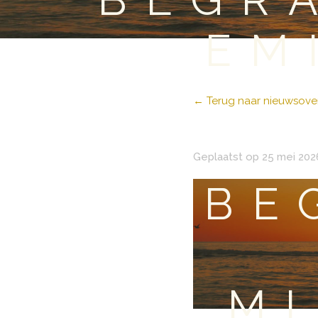
EM
← Terug naar nieuwsover
Geplaatst op 25 mei 202
BE
MI