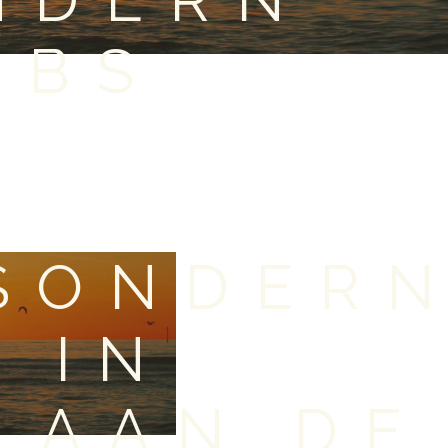
OBS
SONDER
 IN
 AAN DE