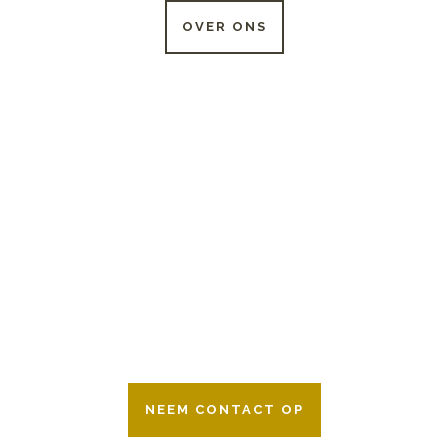
OVER ONS
24 UUR PER DAG
BESCHIKBAAR
Wij zijn er 24 uur per dag om u te helpen
in het maken van keuzes voor een
afscheid.
Bovendien werken wij samen met alle
verzekeringsmaatschappijen. Neem
gerust contact op.
NEEM CONTACT OP