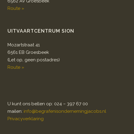
6562 AV Groesbeek
Route »
UITVAARTCENTRUM SION
Mozartstraat 41
6561 EB Groesbeek
(Let op, geen postadres)
Route »
U kunt ons bellen op: 024 – 397 67 00
mailen:
info@begrafenisondernemingjacobs.nl
Privacyverklaring