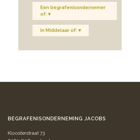
Een begrafenisondernemer
of: ▾
In Middelaar of: ▾
BEGRAFENISONDERNEMING JACOBS
Kloosterstraat 73