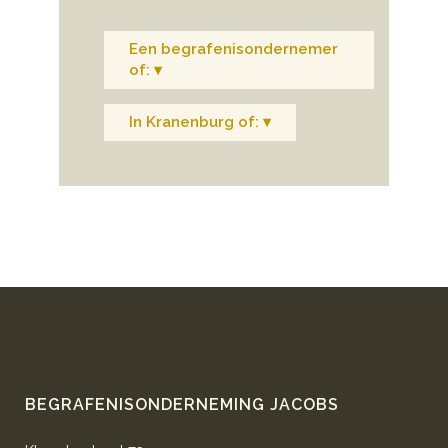
Een begrafenisondernemer
of: ▾
In Kranenburg of: ▾
BEGRAFENISONDERNEMING JACOBS