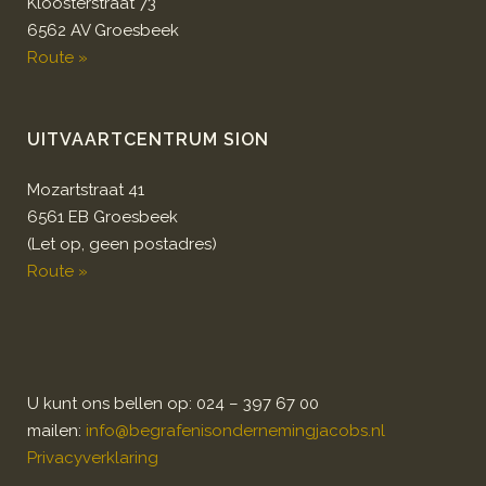
Kloosterstraat 73
6562 AV Groesbeek
Route »
UITVAARTCENTRUM SION
Mozartstraat 41
6561 EB Groesbeek
(Let op, geen postadres)
Route »
U kunt ons bellen op: 024 – 397 67 00
mailen:
info@begrafenisondernemingjacobs.nl
Privacyverklaring