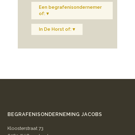
Een begrafenisondernemer
of: ▾
In De Horst of: ▾
BEGRAFENISONDERNEMING JACOBS
Kloosterstraat 73