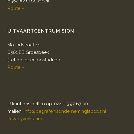
6562 AV Groesbeek
Route »
UITVAARTCENTRUM SION
Mozartstraat 41
6561 EB Groesbeek
(Let op, geen postadres)
Route »
U kunt ons bellen op: 024 – 397 67 00
mailen:
info@begrafenisondernemingjacobs.nl
Privacyverklaring