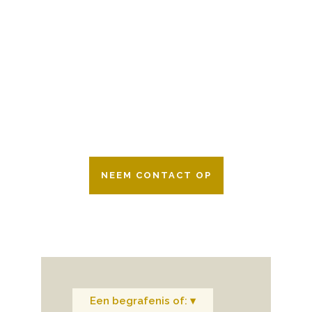
BESCHIKBAAR
Wij zijn er 24 uur per dag om u te helpen
in het maken van keuzes voor een
afscheid.
Bovendien werken wij samen met alle
verzekeringsmaatschappijen. Neem
gerust contact op.
NEEM CONTACT OP
Een begrafenis of: ▾