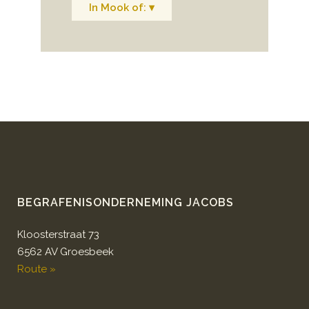
In Mook of: ▾
BEGRAFENISONDERNEMING JACOBS
Kloosterstraat 73
6562 AV Groesbeek
Route »