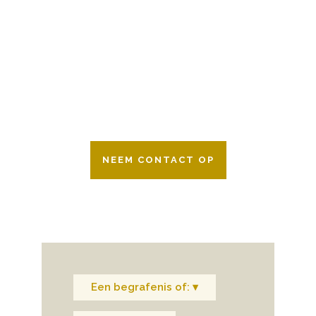
Wij zijn er 24 uur per dag om u te helpen
in het maken van keuzes voor een
afscheid.
Bovendien werken wij samen met alle
verzekeringsmaatschappijen. Neem
gerust contact op.
NEEM CONTACT OP
Een begrafenis of: ▾