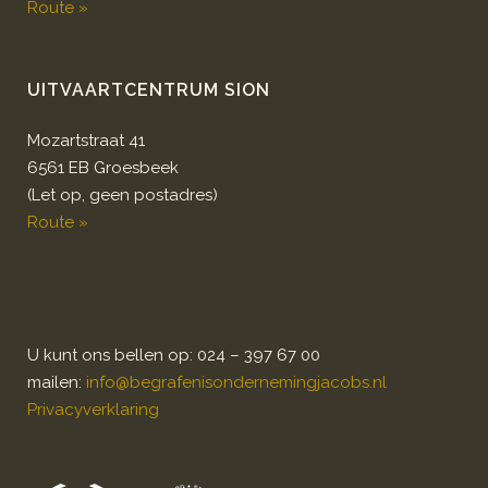
Route »
UITVAARTCENTRUM SION
Mozartstraat 41
6561 EB Groesbeek
(Let op, geen postadres)
Route »
U kunt ons bellen op: 024 – 397 67 00
mailen:
info@begrafenisondernemingjacobs.nl
Privacyverklaring