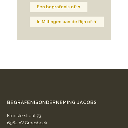
Een begrafenis of: ▾
In Millingen aan de Rijn of: ▾
BEGRAFENISONDERNEMING JACOBS
Kloosterstraat 73
6562 AV Groesbeek