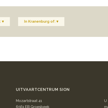
: ▾
In Kranenburg of: ▾
UITVAARTCENTRUM SION
Mozartstraat 41
U 
6561 EB Groesbeek
ma