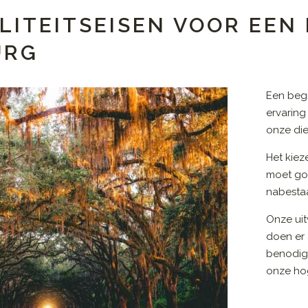
ITEITSEISEN VOOR EEN 
URG
Een begr
ervaring
onze die
Het kiez
moet go
nabestaa
Onze uit
doen er 
benodig
onze hog