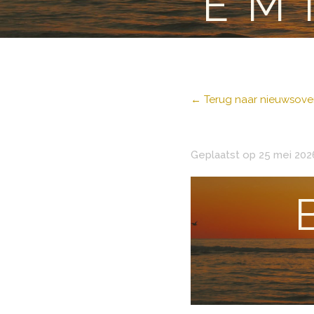
EM
← Terug naar nieuwsover
Geplaatst op 25 mei 202