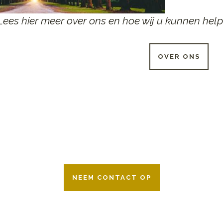
Lees hier meer over ons en hoe wij u kunnen help
OVER ONS
 UUR PER DAG BESCHIKB
r 24 uur per dag om u te helpen in het maken van keuzes voor ee
ken wij samen met alle verzekeringsmaatschappijen. Neem geru
NEEM CONTACT OP