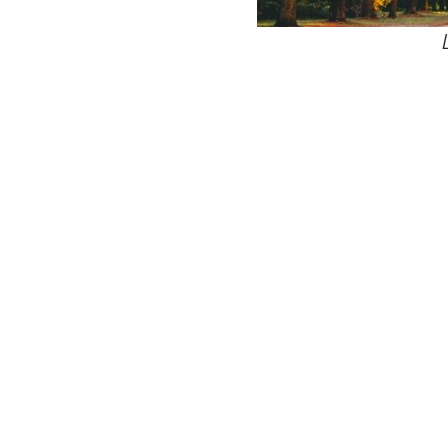
24
Wij zijn e
Bovendien wer