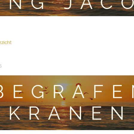
ING JAC
zicht
6
BEGRAFE
KRANEN