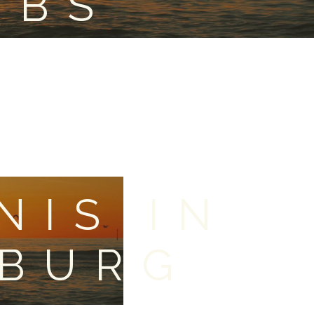
OBS
NIS IN
BURG