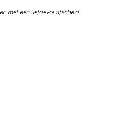
en met een liefdevol afscheid.
AAR
n afscheid.
st contact op.