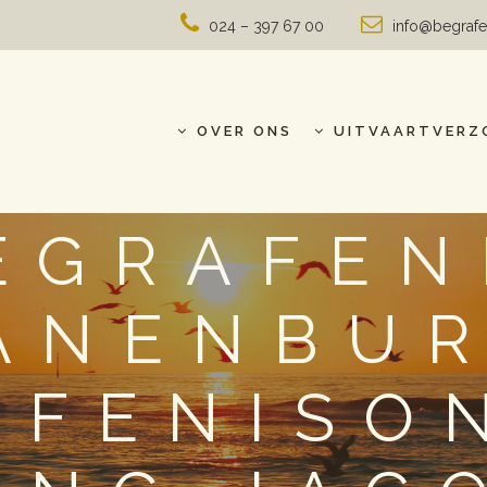
024 – 397 67 00
info@begrafe
OVER ONS
UITVAARTVERZ
EGRAFEN
ANENBUR
AFENISO