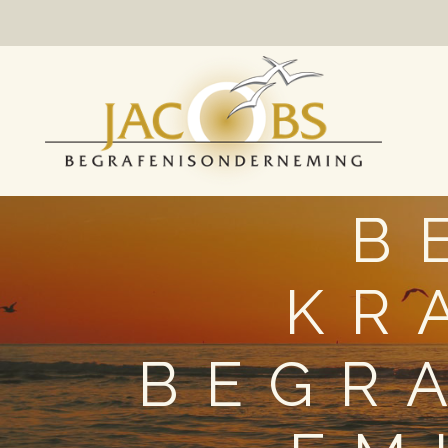
B
KR
BEGR