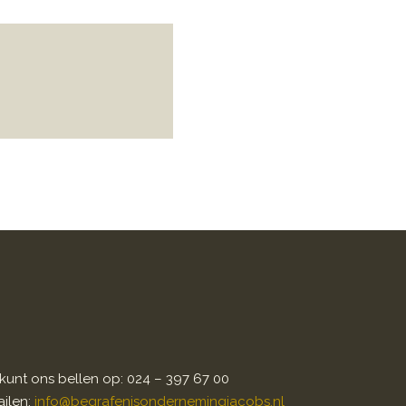
kunt ons bellen op: 024 – 397 67 00
ilen:
info@begrafenisondernemingjacobs.nl