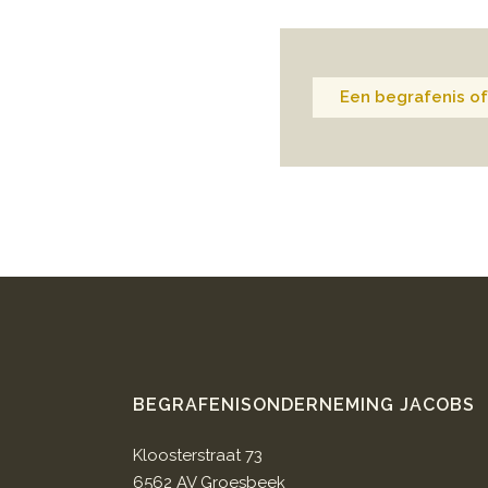
Een begrafenis of
BEGRAFENISONDERNEMING JACOBS
Kloosterstraat 73
6562 AV Groesbeek