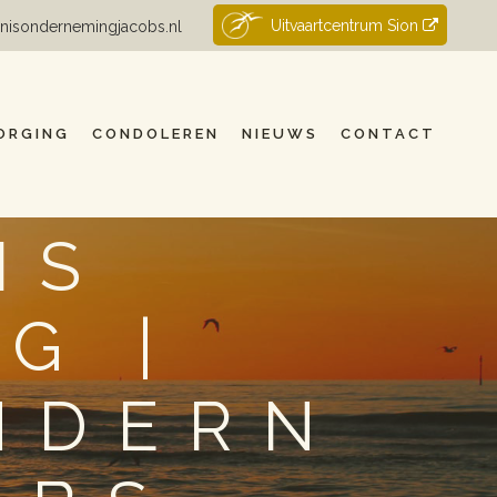
Uitvaartcentrum Sion
nisondernemingjacobs.nl
ORGING
CONDOLEREN
NIEUWS
CONTACT
IS
G |
NDERN