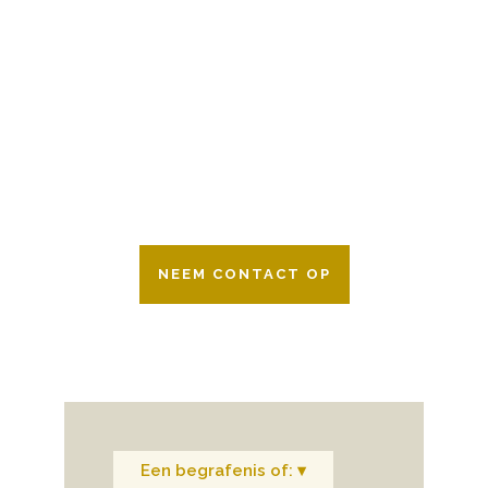
BESCHIKBAAR
Wij zijn er 24 uur per dag om u te helpen
in het maken van keuzes voor een
afscheid.
Bovendien werken wij samen met alle
verzekeringsmaatschappijen. Neem
gerust contact op.
NEEM CONTACT OP
Een begrafenis of: ▾