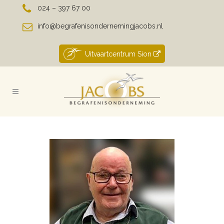
024 – 397 67 00
info@begrafenisondernemingjacobs.nl
Uitvaartcentrum Sion