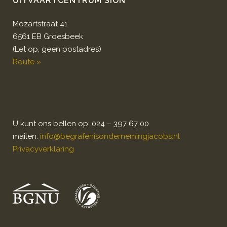
UITVAARTCENTRUM SION
Mozartstraat 41
6561 EB Groesbeek
(Let op, geen postadres)
Route »
U kunt ons bellen op: 024 – 397 67 00
mailen:
info@begrafenisondernemingjacobs.nl
Privacyverklaring