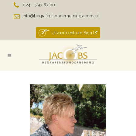
024 – 397 67 00
info@begrafenisondernemingjacobs.nl
Uitvaartcentrum Sion