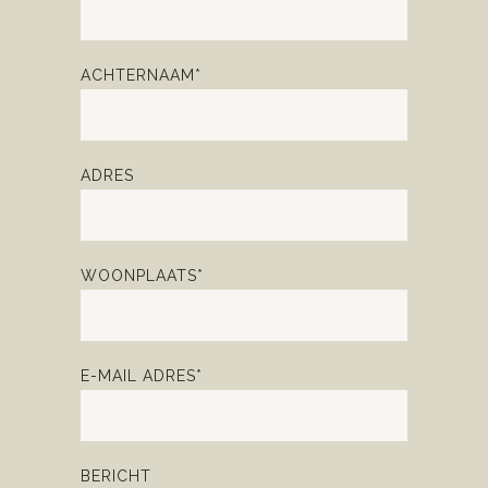
ACHTERNAAM*
ADRES
WOONPLAATS*
E-MAIL ADRES*
BERICHT