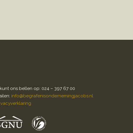
kunt ons bellen op: 024 – 397 67 00
ilen:
info@begrafenisondernemingjacobs.nl
ivacyverklaring