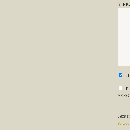
BERI
D
IK
AKKO
Deze si
Servic