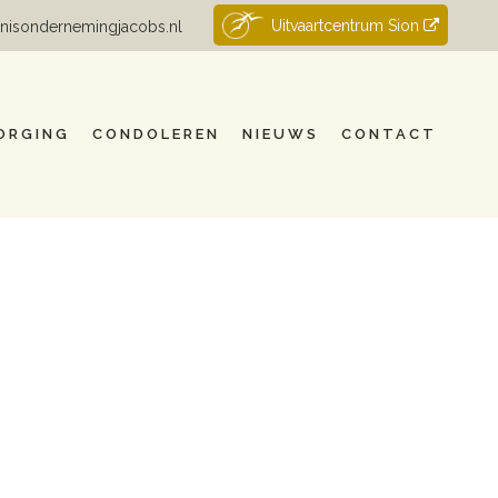
Uitvaartcentrum Sion
nisondernemingjacobs.nl
ORGING
CONDOLEREN
NIEUWS
CONTACT