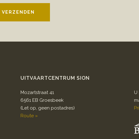
VERZENDEN
UITVAARTCENTRUM SION
Mozartstraat 41
U 
6561 EB Groesbeek
ma
(Let op, geen postadres)
Pr
Route »