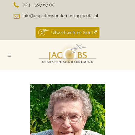
024 – 397 67 00
info@begrafenisondernemingjacobs.nl
Uitvaartcentrum Sion