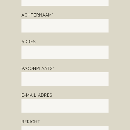
ACHTERNAAM*
ADRES
WOONPLAATS*
E-MAIL ADRES*
BERICHT