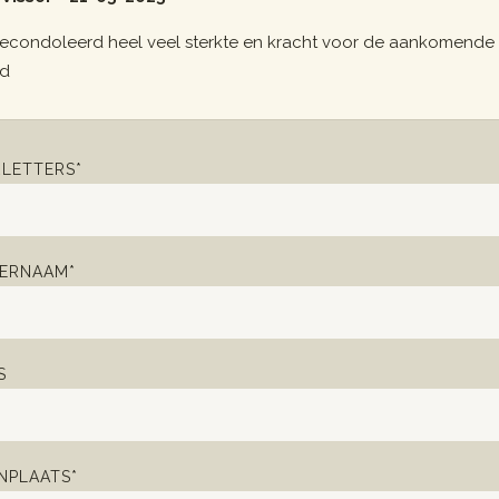
econdoleerd heel veel sterkte en kracht voor de aankomende
jd
LETTERS*
ERNAAM*
S
PLAATS*