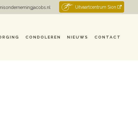
Uitvaartcentrum Sion
nisondernemingjacobs.nl
ORGING
CONDOLEREN
NIEUWS
CONTACT