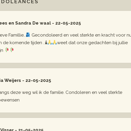
NDOLEANCES
ees en Sandra De waal - 22-05-2025
eve Famillie..
Gecondoleerd en veel sterkte en kracht voor n
n de komende tijden ..🕯
weet dat onze gedachten bij jullie
ijn
ia Weijers - 22-05-2025
angs deze weg wil ik de familie. Condoleren en veel sterkte
oewensen
 Visser - 21-05-2025