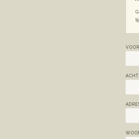
G
ti
VOOR
ACHT
ADRE
WOON