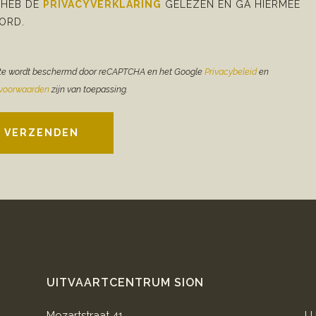
 HEB DE
PRIVACYVERKLARING
GELEZEN EN GA HIERMEE
ORD.
te wordt beschermd door reCAPTCHA en het Google
Privacybeleid
en
evoorwaarden
zijn van toepassing.
VERZENDEN
UITVAARTCENTRUM SION
Mozartstraat 41
U 