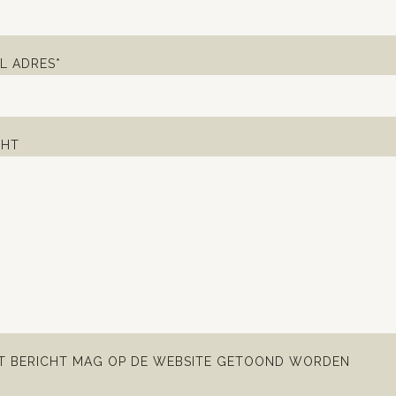
L ADRES*
CHT
IT BERICHT MAG OP DE WEBSITE GETOOND WORDEN