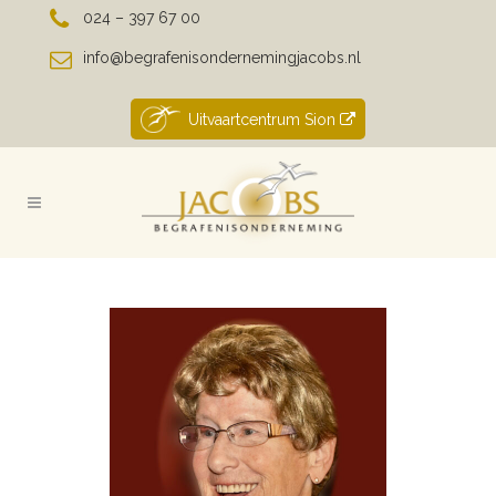
024 – 397 67 00
info@begrafenisondernemingjacobs.nl
Uitvaartcentrum Sion