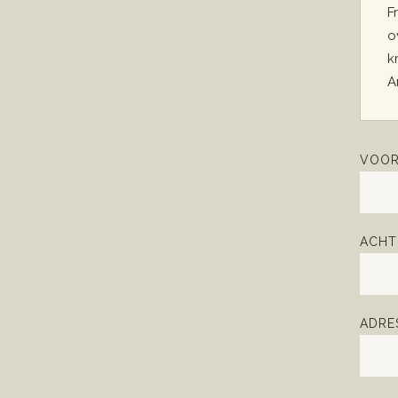
F
o
k
A
VOOR
ACHT
ADRE