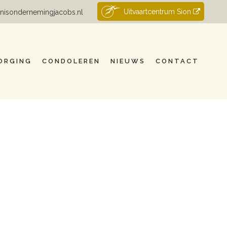
Uitvaartcentrum Sion
nisondernemingjacobs.nl
ORGING
CONDOLEREN
NIEUWS
CONTACT