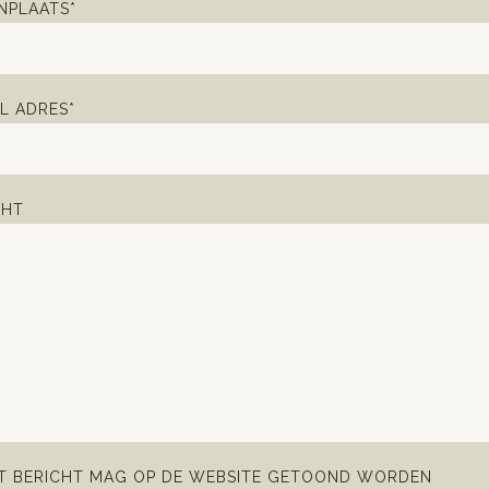
PLAATS*
L ADRES*
CHT
IT BERICHT MAG OP DE WEBSITE GETOOND WORDEN