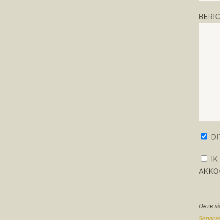
BERI
D
IK
AKKO
Deze si
Servic