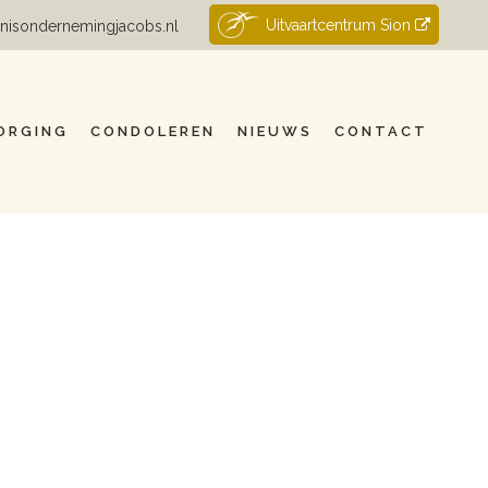
Uitvaartcentrum Sion
nisondernemingjacobs.nl
ORGING
CONDOLEREN
NIEUWS
CONTACT