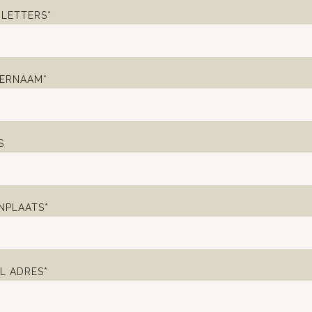
LETTERS*
ERNAAM*
S
PLAATS*
L ADRES*