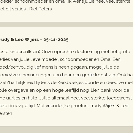
oeder, schoonmoeder en oma....ik wens jullie heel veel sterkte
t dit verlies... Riet Peters
rudy & Leo Wijers - 25-11-2025
este kinderen(klein) Onze oprechte deelneming met het grote
erlies van jullie lieve moeder, schoonmoeder en Oma, Een
oed/eenvoudig lief mens is heen gegaan, moge jullie de
ooie/vele herinneringen aan haar een grote troost zijn. Ook ha
nzet/hartelijkheid tijdens de Kerkboekjes bundelen deed ze met
olle overgave en op een hoge leeftijd nog. Lien dank voor de
ijne uurtjes en hulp. Jullie allemaal heel veel sterkte toegewenst 
eze droevige tijd. Met vriendelijke groeten, Trudy Wijers & Leo
ersten