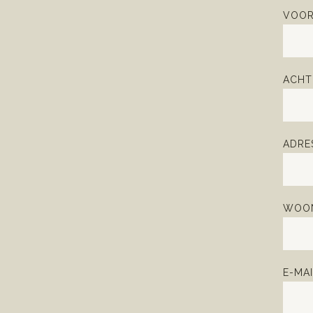
VOOR
ACHT
ADRE
WOON
E-MAI