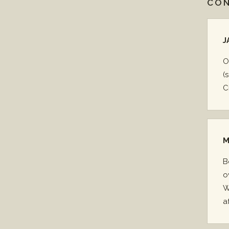
CO
J
O
(
C
M
B
o
W
a