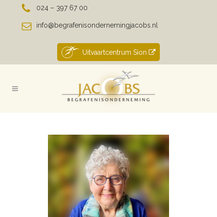
024 – 397 67 00
info@begrafenisondernemingjacobs.nl
Uitvaartcentrum Sion