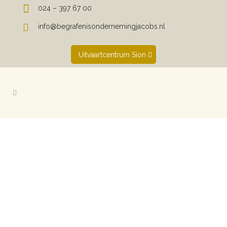
024 – 397 67 00
info@begrafenisondernemingjacobs.nl
Uitvaartcentrum Sion