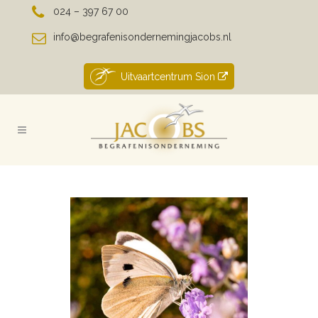
024 – 397 67 00
info@begrafenisondernemingjacobs.nl
Uitvaartcentrum Sion