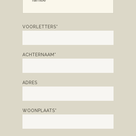
familie
VOORLETTERS*
ACHTERNAAM*
ADRES
WOONPLAATS*