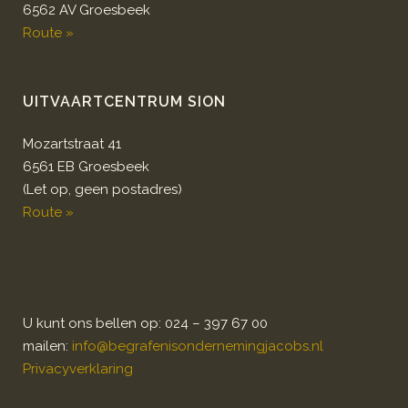
6562 AV Groesbeek
Route »
UITVAARTCENTRUM SION
Mozartstraat 41
6561 EB Groesbeek
(Let op, geen postadres)
Route »
U kunt ons bellen op: 024 – 397 67 00
mailen:
info@begrafenisondernemingjacobs.nl
Privacyverklaring