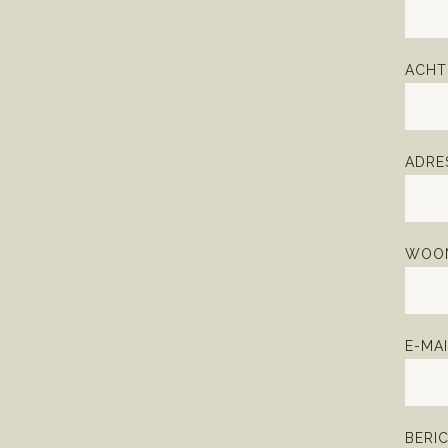
ACHT
ADRE
WOON
E-MAI
BERI