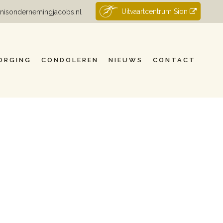
Uitvaartcentrum Sion
nisondernemingjacobs.nl
ORGING
CONDOLEREN
NIEUWS
CONTACT