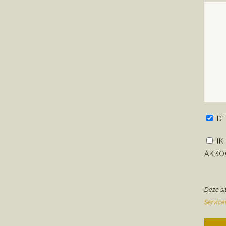
D
IK
AKKO
Deze si
Servic