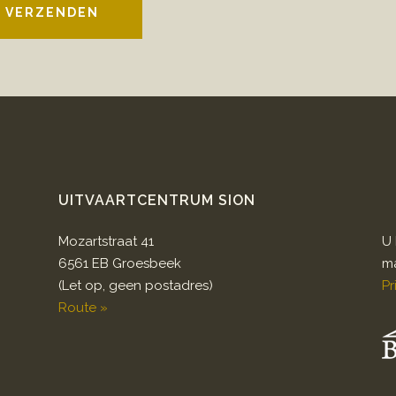
VERZENDEN
UITVAARTCENTRUM SION
Mozartstraat 41
U 
6561 EB Groesbeek
ma
(Let op, geen postadres)
Pr
Route »