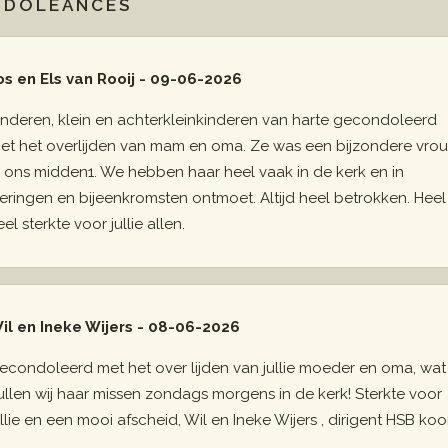
NDOLEANCES
os en Els van Rooij - 09-06-2026
inderen, klein en achterkleinkinderen van harte gecondoleerd
et het overlijden van mam en oma. Ze was een bijzondere vro
n ons midden1. We hebben haar heel vaak in de kerk en in
ieringen en bijeenkromsten ontmoet. Altijd heel betrokken. Heel
eel sterkte voor jullie allen.
il en Ineke Wijers - 08-06-2026
econdoleerd met het over lijden van jullie moeder en oma, wat
ullen wij haar missen zondags morgens in de kerk! Sterkte voor
ullie en een mooi afscheid, Wil en Ineke Wijers , dirigent HSB koo