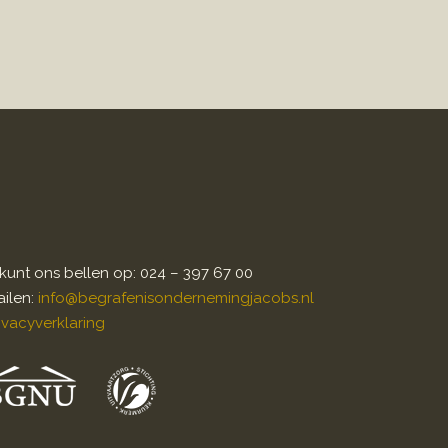
kunt ons bellen op: 024 – 397 67 00
ilen:
info@begrafenisondernemingjacobs.nl
ivacyverklaring