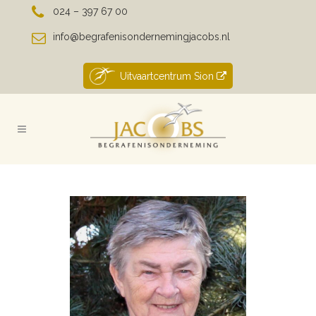
024 – 397 67 00
info@begrafenisondernemingjacobs.nl
Uitvaartcentrum Sion